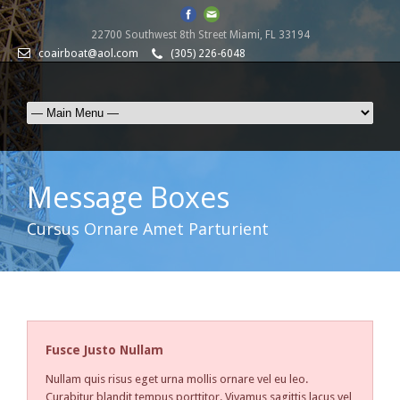
22700 Southwest 8th Street Miami, FL 33194
coairboat@aol.com
(305) 226-6048
Message Boxes
Cursus Ornare Amet Parturient
Fusce Justo Nullam
Nullam quis risus eget urna mollis ornare vel eu leo.
Curabitur blandit tempus porttitor. Vivamus sagittis lacus vel