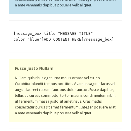
a ante venenatis dapibus posuere velit aliquet.
[message_box title="MESSAGE TITLE"
color="blue"]ADD CONTENT HERE[/message_box]
Fusce Justo Nullam
Nullam quis risus eget urna mollis ornare vel eu leo.
Curabitur blandit tempus porttitor. Vivamus sagittis lacus vel
augue laoreet rutrum faucibus dolor auctor. Fusce dapibus,
tellus ac cursus commodo, tortor mauris condimentum nibh,
ut fermentum massa justo sit amet risus. Cras mattis
consectetur purus sit amet fermentum. Integer posuere erat
a ante venenatis dapibus posuere velit aliquet.