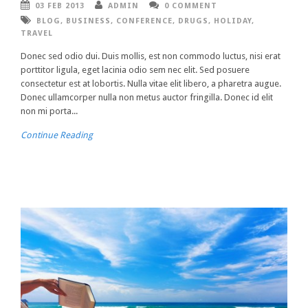
03 FEB 2013
ADMIN
0 COMMENT
BLOG
,
BUSINESS
,
CONFERENCE
,
DRUGS
,
HOLIDAY
,
TRAVEL
Donec sed odio dui. Duis mollis, est non commodo luctus, nisi erat
porttitor ligula, eget lacinia odio sem nec elit. Sed posuere
consectetur est at lobortis. Nulla vitae elit libero, a pharetra augue.
Donec ullamcorper nulla non metus auctor fringilla. Donec id elit
non mi porta...
Continue Reading