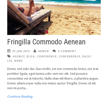
Fringilla Commodo Aenean
01 JAN 2013
ADMIN
0 COMMENT
AGENCY
,
BLOG
,
CONFERENCE
,
CONFERRENCE
,
DAILY
LFE
,
NEWS
Donec sed odio dui. Duis mollis, est non commodo luctus, nisi erat
porttitor ligula, eget lacinia odio sem nec elit. Sed posuere
consectetur est at lobortis. Nulla vitae elit libero, a pharetra augue.
Donec ullamcorper nulla non metus auctor fringilla. Donec id elit
non mi porta...
Continue Reading